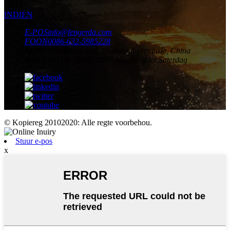
INDIEN
E-POS
info@fengerda.com
FOON
0086-632-5985228
ADRES
Tengzhou-stad, Shandong-provinsie, China
WERKSTYD
8:00 tot 18:00 Maandag tot Saterdag
© Kopiereg 20102020: Alle regte voorbehou.
Stuur e-pos
x