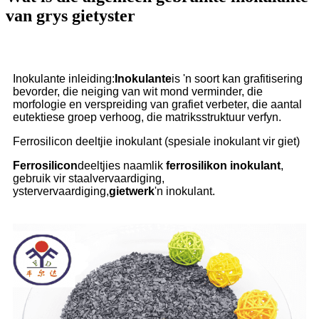
van grys gietyster
Inokulante inleiding:
Inokulante
is 'n soort kan grafitisering
bevorder, die neiging van wit mond verminder, die
morfologie en verspreiding van grafiet verbeter, die aantal
eutektiese groep verhoog, die matriksstruktuur verfyn.
Ferrosilicon deeltjie inokulant (spesiale inokulant vir giet)
Ferrosilicon
deeltjies naamlik
ferrosilikon inokulant
,
gebruik vir staalvervaardiging,
ystervervaardiging,
gietwerk
'n inokulant.