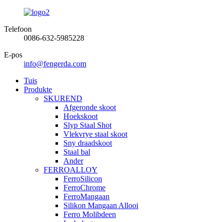
Telefoon
0086-632-5985228
E-pos
info@fengerda.com
Tuis
Produkte
SKUREND
Afgeronde skoot
Hoekskoot
Slyp Staal Shot
Vlekvrye staal skoot
Sny draadskoot
Staal bal
Ander
FERROALLOY
FerroSilicon
FerroChrome
FerroMangaan
Silikon Mangaan Allooi
Ferro Molibdeen