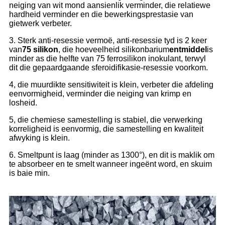
neiging van wit mond aansienlik verminder, die relatiewe
hardheid verminder en die bewerkingsprestasie van
gietwerk verbeter.
3. Sterk anti-resessie vermoë, anti-resessie tyd is 2 keer
van
75 silikon
, die hoeveelheid silikonbarium
entmiddel
is
minder as die helfte van 75 ferrosilikon inokulant, terwyl
dit die gepaardgaande sferoidifikasie-resessie voorkom.
4, die muurdikte sensitiwiteit is klein, verbeter die afdeling
eenvormigheid, verminder die neiging van krimp en
losheid.
5, die chemiese samestelling is stabiel, die verwerking
korreligheid is eenvormig, die samestelling en kwaliteit
afwyking is klein.
6. Smeltpunt is laag (minder as 1300°), en dit is maklik om
te absorbeer en te smelt wanneer ingeënt word, en skuim
is baie min.