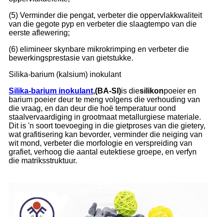
(5) Verminder die pengat, verbeter die oppervlakkwaliteit
van die gegote pyp en verbeter die slaagtempo van die
eerste aflewering;
(6) elimineer skynbare mikrokrimping en verbeter die
bewerkingsprestasie van gietstukke.
Silika-barium (kalsium) inokulant
Silika-barium inokulant
,(BA-SI)
is die
silikon
poeier en
barium poeier deur te meng volgens die verhouding van
die vraag, en dan deur die hoë temperatuur oond
staalvervaardiging in grootmaat metallurgiese materiale.
Dit is 'n soort toevoeging in die gietproses van die gietery,
wat grafitisering kan bevorder, verminder die neiging van
wit mond, verbeter die morfologie en verspreiding van
grafiet, verhoog die aantal eutektiese groepe, en verfyn
die matriksstruktuur.