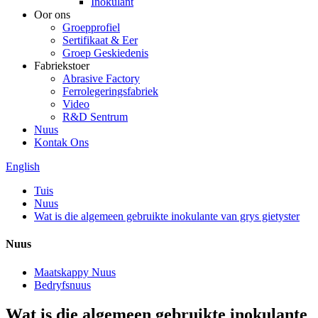
Inokulant
Oor ons
Groepprofiel
Sertifikaat & Eer
Groep Geskiedenis
Fabriekstoer
Abrasive Factory
Ferrolegeringsfabriek
Video
R&D Sentrum
Nuus
Kontak Ons
English
Tuis
Nuus
Wat is die algemeen gebruikte inokulante van grys gietyster
Nuus
Maatskappy Nuus
Bedryfsnuus
Wat is die algemeen gebruikte inokulante