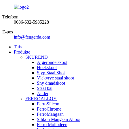
Telefoon
0086-632-5985228
E-pos
info@fengerda.com
Tuis
Produkte
SKUREND
Afgeronde skoot
Hoekskoot
Slyp Staal Shot
Vlekvrye staal skoot
Sny draadskoot
Staal bal
Ander
FERROALLOY
FerroSilicon
FerroChrome
FerroMangaan
Silikon Mangaan Allooi
Ferro Molibdeen