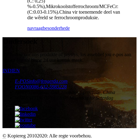
(C: 0,25)
%-0.5%),Mikrokoolstofferrochroom/MCFeCr:
(C:0.03-0.15%).China vir toenemende deel van
die wêreld se ferrochroomproduksie.
navraag
besonderhede
Ondersoek
Vir navrae oor ons produkte of pryslys, los asseblief jou e-pos aan
ons en ons sal binne 24 uur kontak maak.
INDIEN
E-POS
info@fengerda.com
FOON
0086-632-5985228
ADRES
Tengzhou-stad, Shandong-provinsie, China
WERKSTYD
8:00 tot 18:00 Maandag tot Saterdag
© Kopiereg 20102020: Alle regte voorbehou.