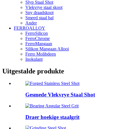
Slyp Staal Shot
Vlekvrye staal skoot
Sny draadskoot
Smeed staal bal
Ander
FERROALLOY
FerroSilicon
FerroChrome
FerroMangaan
Silikon Mangaan Allooi
Ferro Molibdeen
Inokulant
Uitgestalde produkte
Gesmede Vlekvrye Staal Shot
Draer hoekige staalgrit