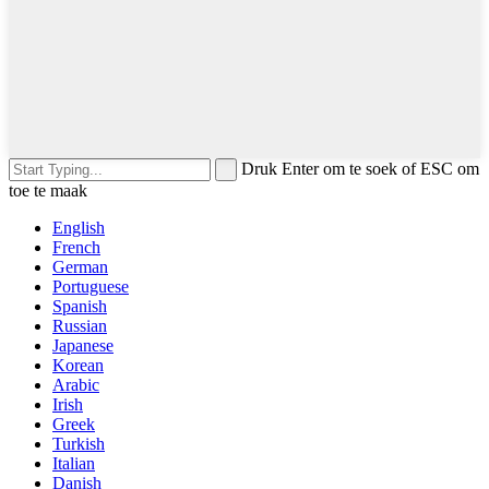
Druk Enter om te soek of ESC om
toe te maak
English
French
German
Portuguese
Spanish
Russian
Japanese
Korean
Arabic
Irish
Greek
Turkish
Italian
Danish