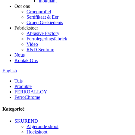
Inokulant
Oor ons
Groepprofiel
Sertifikaat & Eer
Groep Geskiedenis
Fabriekstoer
Abrasive Factory
Ferrolegeringsfabriek
Video
R&D Sentrum
Nuus
Kontak Ons
English
Tuis
Produkte
FERROALLOY
FerroChrome
Kategorieë
SKUREND
Afgeronde skoot
Hoekskoot