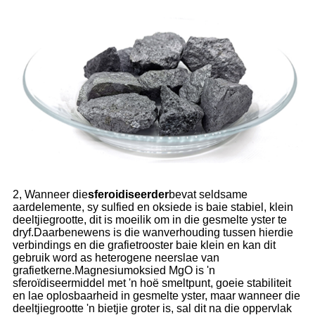
2, Wanneer die
sferoidiseerder
bevat seldsame
aardelemente, sy sulfied en oksiede is baie stabiel, klein
deeltjiegrootte, dit is moeilik om in die gesmelte yster te
dryf.Daarbenewens is die wanverhouding tussen hierdie
verbindings en die grafietrooster baie klein en kan dit
gebruik word as heterogene neerslae van
grafietkerne.Magnesiumoksied MgO is 'n
sferoïdiseermiddel met 'n hoë smeltpunt, goeie stabiliteit
en lae oplosbaarheid in gesmelte yster, maar wanneer die
deeltjiegrootte 'n bietjie groter is, sal dit na die oppervlak