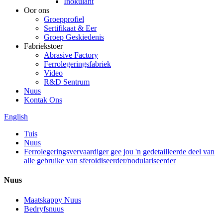
Inokulant
Oor ons
Groepprofiel
Sertifikaat & Eer
Groep Geskiedenis
Fabriekstoer
Abrasive Factory
Ferrolegeringsfabriek
Video
R&D Sentrum
Nuus
Kontak Ons
English
Tuis
Nuus
Ferrolegeringsvervaardiger gee jou 'n gedetailleerde deel van
alle gebruike van sferoidiseerder/nodulariseerder
Nuus
Maatskappy Nuus
Bedryfsnuus