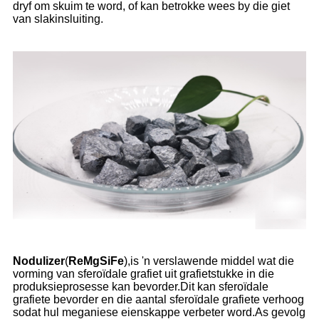
dryf om skuim te word, of kan betrokke wees by die giet
van slakinsluiting.
Nodulizer
(
ReMgSiFe
),is 'n verslawende middel wat die
vorming van sferoïdale grafiet uit grafietstukke in die
produksieprosesse kan bevorder.Dit kan sferoïdale
grafiete bevorder en die aantal sferoïdale grafiete verhoog
sodat hul meganiese eienskappe verbeter word.As gevolg