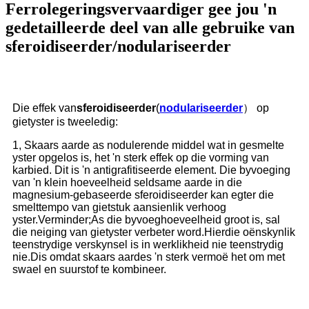
Ferrolegeringsvervaardiger gee jou 'n
gedetailleerde deel van alle gebruike van
sferoidiseerder/nodulariseerder
Die effek van
sferoidiseerder
(
nodulariseerder
） op
gietyster is tweeledig:
1, Skaars aarde as nodulerende middel wat in gesmelte
yster opgelos is, het 'n sterk effek op die vorming van
karbied. Dit is 'n antigrafitiseerde element. Die byvoeging
van 'n klein hoeveelheid seldsame aarde in die
magnesium-gebaseerde sferoidiseerder kan egter die
smelttempo van gietstuk aansienlik verhoog
yster.Verminder;As die byvoeghoeveelheid groot is, sal
die neiging van gietyster verbeter word.Hierdie oënskynlik
teenstrydige verskynsel is in werklikheid nie teenstrydig
nie.Dis omdat skaars aardes 'n sterk vermoë het om met
swael en suurstof te kombineer.