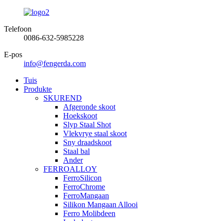
Telefoon
0086-632-5985228
E-pos
info@fengerda.com
Tuis
Produkte
SKUREND
Afgeronde skoot
Hoekskoot
Slyp Staal Shot
Vlekvrye staal skoot
Sny draadskoot
Staal bal
Ander
FERROALLOY
FerroSilicon
FerroChrome
FerroMangaan
Silikon Mangaan Allooi
Ferro Molibdeen