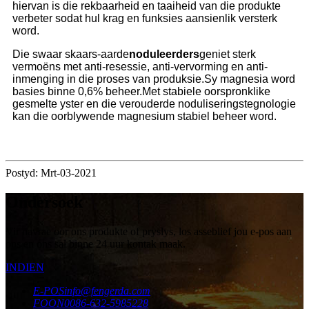
hiervan is die rekbaarheid en taaiheid van die produkte
verbeter sodat hul krag en funksies aansienlik versterk
word.
Die swaar skaars-aarde
noduleerders
geniet sterk
vermoëns met anti-resessie, anti-vervorming en anti-
inmenging in die proses van produksie.Sy magnesia word
basies binne 0,6% beheer.Met stabiele oorspronklike
gesmelte yster en die verouderde noduliseringstegnologie
kan die oorblywende magnesium stabiel beheer word.
Postyd: Mrt-03-2021
Ondersoek
Vir navrae oor ons produkte of pryslys, los asseblief jou e-pos aan
ons en ons sal binne 24 uur kontak maak.
INDIEN
E-POS
info@fengerda.com
FOON
0086-632-5985228