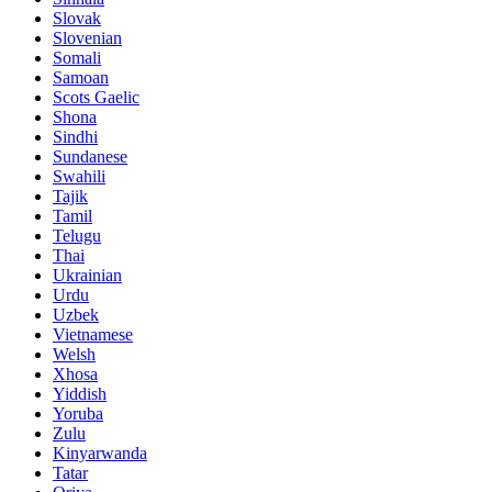
Slovak
Slovenian
Somali
Samoan
Scots Gaelic
Shona
Sindhi
Sundanese
Swahili
Tajik
Tamil
Telugu
Thai
Ukrainian
Urdu
Uzbek
Vietnamese
Welsh
Xhosa
Yiddish
Yoruba
Zulu
Kinyarwanda
Tatar