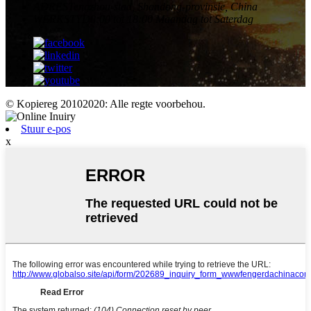
ADRES
Tengzhou-stad, Shandong-provinsie, China
WERKSTYD
8:00 tot 18:00 Maandag tot Saterdag
© Kopiereg 20102020: Alle regte voorbehou.
Stuur e-pos
x